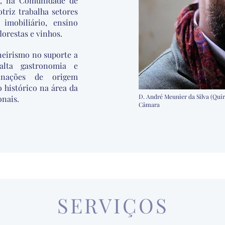
03, na Comunidade de
triz trabalha setores
imobiliário, ensino
lorestas e vinhos.
neirismo no suporte a
 alta gastronomia e
inações de origem
 histórico na área da
D. André Meunier da Silv
ionais.
Câmara
SERVIÇOS