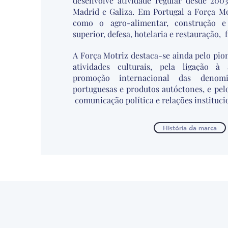
desenvolve atividade regular desde 20
Madrid e Galiza. Em Portugal a Força Mo
como o agro-alimentar, construção e 
superior, defesa, hotelaria e restauração, f
A Força Motriz destaca-se ainda pelo pio
atividades culturais, pela ligação à
promoção internacional das denom
portuguesas e produtos autóctones, e pelo
comunicação política e relações instituc
História da marca